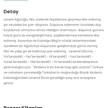
Detay
Levent Ağaoğlu, fikir üreterek teşebbüse geçmeyi ilke edinmiş
şiir sevdalısı bir şair-düşünür. Düşünce eyleminin özündeki düş
boyutunun olmazsa olmaz niteliğini önemsiyor; düşünce gücünü
hayal gücü ile zenginleştirmeyi, çeşitlendirmeyi kendisine ilke
edinmiş. Ayasofya ile Kutadgu Bilig'in sözlük anlamlarındaki
aynılıktan bir AğaSofya düşüncesi geliştirmeye gönül vermiş.
Fikir ile yatıp şiir ile kalkmayı şiar edinmiş... Levend'nÃ¢me; -
Yol'lardaâ€¦ - Yer'lerdeâ€¦ - Yıl'lardaâ€¦ - Yazı'lardaâ€¦ -
Yürek'lerdeâ€¦ - Yitik'lerdeâ€¦ - Yır'lardaâ€¦ biriktirdiklerimizi
şiirle buluşturuyor. "Akdeniz'e bir kısrak başı gibi uzanan" Türkiye
ve vahaların çevrelediği Türkistan'ın oluşturduğu Büyük Akdeniz
bütünlüğündeki Levend'Ã¢ne şiirselliğin peşi sıra arayışlara
giriyor.