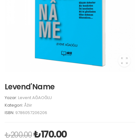
Levend'Name
Yazar:
Levent AĞAOĞLU
Kategori:
Åžiir
ISBN:
9786057206206
₺
170.00
₺
200.00