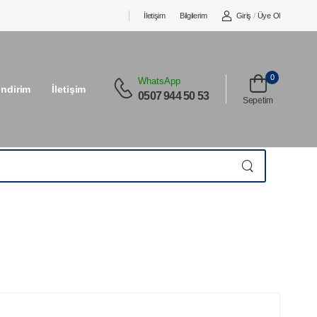
İletişim
Bilgilerim
Giriş
/
Üye Ol
0
WhatsApp
:
İndirim
İletişim
0507 944 50 53
Sepetim