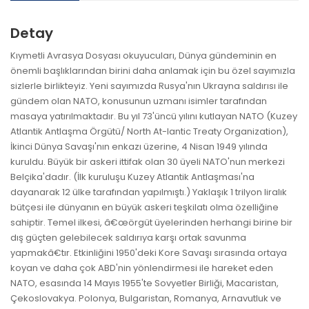
Detay
Kıymetli Avrasya Dosyası okuyucuları, Dünya gündeminin en
önemli başlıklarından birini daha anlamak için bu özel sayımızla
sizlerle birlikteyiz. Yeni sayımızda Rusya'nın Ukrayna saldırısı ile
gündem olan NATO, konusunun uzmanı isimler tarafından
masaya yatırılmaktadır. Bu yıl 73'üncü yılını kutlayan NATO (Kuzey
Atlantik Antlaşma Örgütü/ North At-lantic Treaty Organization),
İkinci Dünya Savaşı'nın enkazı üzerine, 4 Nisan 1949 yılında
kuruldu. Büyük bir askeri ittifak olan 30 üyeli NATO'nun merkezi
Belçika'dadır. (İlk kuruluşu Kuzey Atlantik Antlaşması'na
dayanarak 12 ülke tarafından yapılmıştı.) Yaklaşık 1 trilyon liralık
bütçesi ile dünyanın en büyük askeri teşkilatı olma özelliğine
sahiptir. Temel ilkesi, â€œörgüt üyelerinden herhangi birine bir
dış güçten gelebilecek saldırıya karşı ortak savunma
yapmakâ€tır. Etkinliğini 1950'deki Kore Savaşı sırasında ortaya
koyan ve daha çok ABD'nin yönlendirmesi ile hareket eden
NATO, esasında 14 Mayıs 1955'te Sovyetler Birliği, Macaristan,
Çekoslovakya. Polonya, Bulgaristan, Romanya, Arnavutluk ve