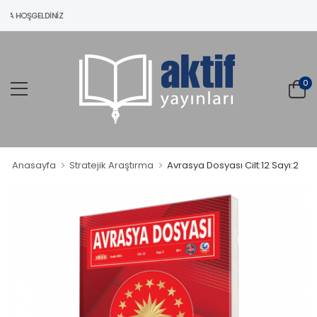
NA HOŞGELDINIZ
0
Anasayfa
Stratejik Araştırma
Avrasya Dosyası Cilt:12 Sayı:2